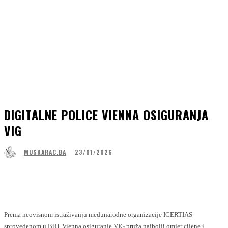
DIGITALNE POLICE VIENNA OSIGURANJA
VIG
23/01/2026
MUSKARAC.BA
Facebook
WhatsApp
Linkedin
Viber
Prema neovisnom istraživanju međunarodne organizacije ICERTIAS
sprovedenom u BiH, Vienna osiguranje VIG pruža najbolji omjer cijene i