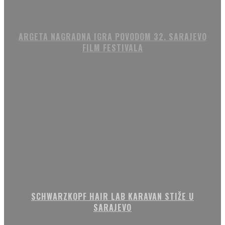
ARGETA NAGRADNA IGRA POVODOM 32. SARAJEVO
FILM FESTIVALA
SCHWARZKOPF HAIR LAB KARAVAN STIŽE U
SARAJEVO