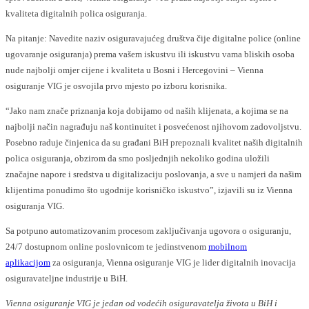
kvaliteta digitalnih polica osiguranja.
Na pitanje: Navedite naziv osiguravajućeg društva čije digitalne police (online
ugovaranje osiguranja) prema vašem iskustvu ili iskustvu vama bliskih osoba
nude najbolji omjer cijene i kvaliteta u Bosni i Hercegovini – Vienna
osiguranje VIG je osvojila prvo mjesto po izboru korisnika.
“Jako nam znače priznanja koja dobijamo od naših klijenata, a kojima se na
najbolji način nagrađuju naš kontinuitet i posvećenost njihovom zadovoljstvu.
Posebno raduje činjenica da su građani BiH prepoznali kvalitet naših digitalnih
polica osiguranja, obzirom da smo posljednjih nekoliko godina uložili
značajne napore i sredstva u digitalizaciju poslovanja, a sve u namjeri da našim
klijentima ponudimo što ugodnije korisničko iskustvo”, izjavili su iz Vienna
osiguranja VIG.
Sa potpuno automatizovanim procesom zaključivanja ugovora o osiguranju,
24/7 dostupnom online poslovnicom te jedinstvenom
mobilnom
aplikacijom
za osiguranja, Vienna osiguranje VIG je lider digitalnih inovacija
osiguravateljne industrije u BiH.
Vienna osiguranje VIG je jedan od vodećih osiguravatelja života u BiH i