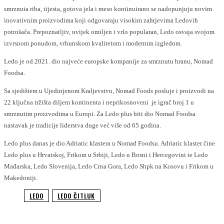
smrznuta riba, tijesta, gotova jela i meso kontinuirano se nadopunjuju novim
inovativnim proizvodima koji odgovaraju visokim zahtjevima Ledovih
potrošača. Prepoznatljiv, uvijek omiljen i vrlo popularan, Ledo osvaja svojom
izvrsnom ponudom, vrhunskom kvalitetom i modernim izgledom.
Ledo je od 2021. dio najveće europske kompanije za smrznutu hranu, Nomad
Foodsa.
Sa sjedištem u Ujedinjenom Kraljevstvu, Nomad Foods posluje i proizvodi na
22 ključna tržišta diljem kontinenta i neprikosnoveni je igrač broj 1 u
smrznutim proizvodima u Europi. Za Ledo plus biti dio Nomad Foodsa
nastavak je tradicije liderstva duge već više od 65 godina.
Ledo plus danas je dio Adriatic klastera u Nomad Foodsu. Adriatic klaster čine
Ledo plus u Hrvatskoj, Frikom u Srbiji, Ledo u Bosni i Hercegovini te Ledo
Mađarska, Ledo Slovenija, Ledo Crna Gora, Ledo Shpk na Kosovu i Frikom u
Makedoniji.
LEDO
LEDO ČITLUK