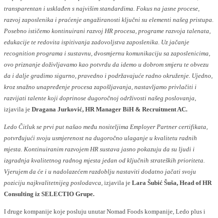
transparentan i usklađen s najvišim standardima. Fokus na jasne procese,
razvoj zaposlenika i praćenje angažiranosti ključni su elementi našeg pristupa.
Posebno ističemo kontinuirani razvoj HR procesa, programe razvoja talenata,
edukacije te redovita ispitivanja zadovoljstva zaposlenika. Uz jačanje
recognition programa i sustavnu, dvosmjernu komunikaciju sa zaposlenicima,
ovo priznanje doživljavamo kao potvrdu da idemo u dobrom smjeru te obvezu
da i dalje gradimo sigurno, pravedno i podržavajuće radno okruženje. Ujedno,
kroz snažno unapređenje procesa zapošljavanja, nastavljamo privlačiti i
razvijati talente koji doprinose dugoročnoj održivosti našeg poslovanja
,
izjavila je
Dragana Jurković, HR Manager BiH & Recruitment AC.
Ledo Čitluk se prvi put našao među nositeljima Employer Partner certifikata,
potvrđujući svoju usmjerenost na dugoročno ulaganje u kvalitetu radnih
mjesta. Kontinuiranim razvojem HR sustava jasno pokazuju da su ljudi i
izgradnja kvalitetnog radnog mjesta jedan od ključnih strateških prioriteta.
Vjerujem da će i u nadolazećem razdoblju nastaviti dodatno jačati svoju
poziciju najkvalitetnijeg poslodavca,
izjavila je
Lara Šubić Šuša, Head of HR
Consulting iz SELECTIO Grupe.
I druge kompanije koje posluju unutar Nomad Foods kompanije, Ledo plus i