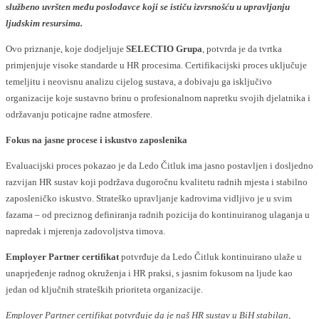
službeno uvršten među poslodavce koji se ističu izvrsnošću u upravljanju
ljudskim resursima.
Ovo priznanje, koje dodjeljuje
SELECTIO Grupa
, potvrda je da tvrtka
primjenjuje visoke standarde u HR procesima. Certifikacijski proces uključuje
temeljitu i neovisnu analizu cijelog sustava, a dobivaju ga isključivo
organizacije koje sustavno brinu o profesionalnom napretku svojih djelatnika i
održavanju poticajne radne atmosfere.
Fokus na jasne procese i iskustvo zaposlenika
Evaluacijski proces pokazao je da Ledo Čitluk ima jasno postavljen i dosljedno
razvijan HR sustav koji podržava dugoročnu kvalitetu radnih mjesta i stabilno
zaposleničko iskustvo. Strateško upravljanje kadrovima vidljivo je u svim
fazama – od preciznog definiranja radnih pozicija do kontinuiranog ulaganja u
napredak i mjerenja zadovoljstva timova.
Employer Partner certifikat
potvrđuje da Ledo Čitluk kontinuirano ulaže u
unaprjeđenje radnog okruženja i HR praksi, s jasnim fokusom na ljude kao
jedan od ključnih strateških prioriteta organizacije.
Employer Partner certifikat potvrđuje da je naš HR sustav u BiH stabilan,