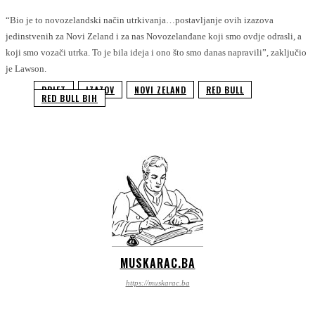
“Bio je to novozelandski način utrkivanja…postavljanje ovih izazova
jedinstvenih za Novi Zeland i za nas Novozelanđane koji smo ovdje odrasli, a
koji smo vozači utrka.
To je bila ideja i ono što smo danas napravili”, zaključio
je Lawson.
DRIFT
IZAZOV
NOVI ZELAND
RED BULL
RED BULL BIH
MUSKARAC.BA
https://muskarac.ba