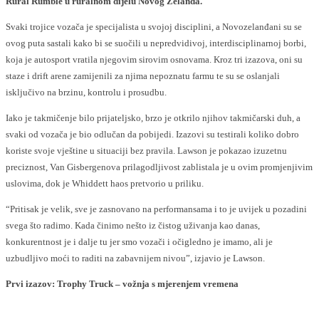
Rural Rumble u ruralnom dijelu Novog Zelanda.
Svaki trojice vozača je specijalista u svojoj disciplini, a Novozelanđani su se
ovog puta sastali kako bi se suočili u nepredvidivoj, interdisciplinarnoj borbi,
koja je autosport vratila njegovim sirovim osnovama. Kroz tri izazova, oni su
staze i drift arene zamijenili za njima nepoznatu farmu te su se oslanjali
isključivo na brzinu, kontrolu i prosudbu.
Iako je takmičenje bilo prijateljsko, brzo je otkrilo njihov takmičarski duh, a
svaki od vozača je bio odlučan da pobijedi. Izazovi su testirali koliko dobro
koriste svoje vještine u situaciji bez pravila. Lawson je pokazao izuzetnu
preciznost, Van Gisbergenova prilagodljivost zablistala je u ovim promjenjivim
uslovima, dok je Whiddett haos pretvorio u priliku.
“Pritisak je velik, sve je zasnovano na performansama i to je uvijek u pozadini
svega što radimo. Kada činimo nešto iz čistog uživanja kao danas,
konkurentnost je i dalje tu jer smo vozači i očigledno je imamo, ali je
uzbudljivo moći to raditi na zabavnijem nivou”, izjavio je Lawson.
Prvi izazov: Trophy Truck – vožnja s mjerenjem vremena