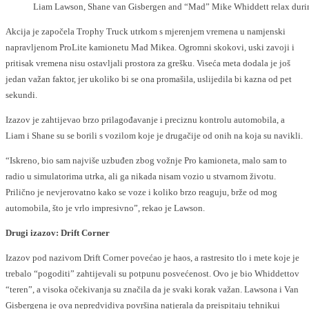
Liam Lawson, Shane van Gisbergen and “Mad” Mike Whiddett relax durin
Akcija je započela Trophy Truck utrkom s mjerenjem vremena u namjenski
napravljenom ProLite kamionetu Mad Mikea. Ogromni skokovi, uski zavoji i
pritisak vremena nisu ostavljali prostora za grešku. Viseća meta dodala je još
jedan važan faktor, jer ukoliko bi se ona promašila, uslijedila bi kazna od pet
sekundi.
Izazov je zahtijevao brzo prilagođavanje i preciznu kontrolu automobila, a
Liam i Shane su se borili s vozilom koje je drugačije od onih na koja su navikli.
“Iskreno, bio sam najviše uzbuđen zbog vožnje Pro kamioneta, malo sam to
radio u simulatorima utrka, ali ga nikada nisam vozio u stvarnom životu.
Prilično je nevjerovatno kako se voze i koliko brzo reaguju, brže od mog
automobila, što je vrlo impresivno”, rekao je Lawson.
Drugi izazov: Drift Corner
Izazov pod nazivom Drift Corner povećao je haos, a rastresito tlo i mete koje je
trebalo “pogoditi” zahtijevali su potpunu posvećenost. Ovo je bio Whiddettov
“teren”, a visoka očekivanja su značila da je svaki korak važan. Lawsona i Van
Gisbergena je ova nepredvidiva površina natjerala da preispitaju tehniku
i