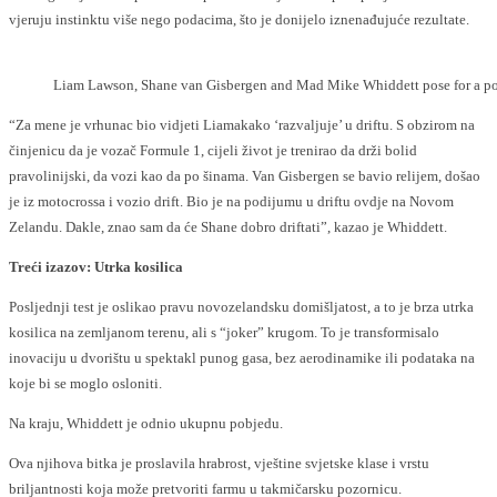
vjeruju instinktu više nego podacima, što je donijelo iznenađujuće rezultate.
Liam Lawson, Shane van Gisbergen and Mad Mike Whiddett pose for a 
“Za mene je vrhunac bio vidjeti Liama
kako ‘razvaljuje’ u driftu. S obzirom na
činjenicu da je vozač Formule 1, cijeli život je trenirao da drži bolid
pravolinijski, da vozi kao da po šinama. Van Gisbergen se bavio relijem, došao
je iz motocrossa i vozio drift. Bio je na podijumu u driftu ovdje na Novom
Zelandu. Dakle, znao sam da će Shane dobro driftati”, kazao je Whiddett.
Treći izazov: Utrka kosilica
Posljednji test je oslikao pravu novozelandsku domišljatost, a to je brza utrka
kosilica na zemljanom terenu, ali s “joker” krugom. To je transformisalo
inovaciju u dvorištu u spektakl punog gasa, bez aerodinamike ili podataka na
koje bi se moglo osloniti.
Na kraju, Whiddett je odnio ukupnu pobjedu.
Ova njihova bitka je proslavila hrabrost, vještine svjetske klase i vrstu
briljantnosti koja može pretvoriti farmu u takmičarsku pozornicu.