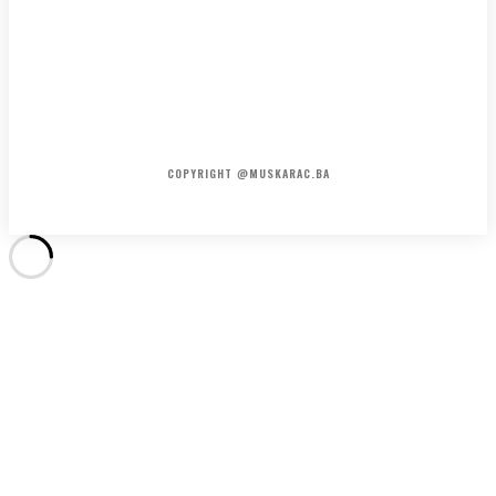
HOME
KONTAKT
O NAMA
COPYRIGHT @MUSKARAC.BA