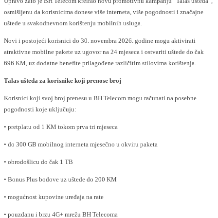
Upravo zato je BH Telecom kreirao novu promotivnu kampanju “Talas ušteda“,
osmišljenu da korisnicima donese više interneta, više pogodnosti i značajne
uštede u svakodnevnom korištenju mobilnih usluga.
Novi i postojeći korisnici do 30. novembra 2026. godine mogu aktivirati
atraktivne mobilne pakete uz ugovor na 24 mjeseca i ostvariti uštede do čak
696 KM, uz dodatne benefite prilagođene različitim stilovima korištenja.
Talas ušteda za korisnike koji prenose broj
Korisnici koji svoj broj prenesu u BH Telecom mogu računati na posebne
pogodnosti koje uključuju:
• pretplatu od 1 KM tokom prva tri mjeseca
• do 300 GB mobilnog interneta mjesečno u okviru paketa
• obrodošlicu do čak 1 TB
• Bonus Plus bodove uz uštede do 200 KM
• mogućnost kupovine uređaja na rate
• pouzdanu i brzu 4G+ mrežu BH Telecoma