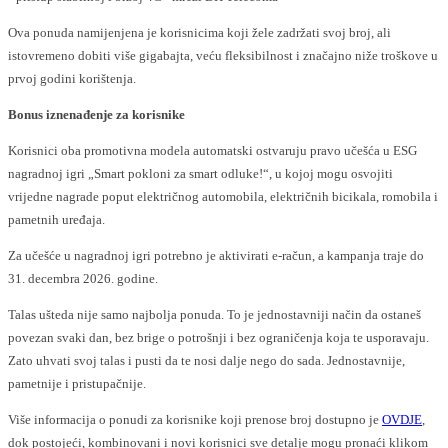
Ova ponuda namijenjena je korisnicima koji žele zadržati svoj broj, ali
istovremeno dobiti više gigabajta, veću fleksibilnost i značajno niže troškove u
prvoj godini korištenja.
Bonus iznenađenje za korisnike
Korisnici oba promotivna modela automatski ostvaruju pravo učešća u ESG
nagradnoj igri „Smart pokloni za smart odluke!“, u kojoj mogu osvojiti
vrijedne nagrade poput električnog automobila, električnih bicikala, romobila i
pametnih uređaja.
Za učešće u nagradnoj igri potrebno je aktivirati e-račun, a kampanja traje do
31. decembra 2026. godine.
Talas ušteda nije samo najbolja ponuda. To je jednostavniji način da ostaneš
povezan svaki dan, bez brige o potrošnji i bez ograničenja koja te usporavaju.
Zato uhvati svoj talas i pusti da te nosi dalje nego do sada. Jednostavnije,
pametnije i pristupačnije.
Više informacija o ponudi za korisnike koji prenose broj dostupno je
OVDJE
,
dok postojeći, kombinovani i novi korisnici sve detalje mogu pronaći klikom