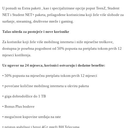
U ponudi su Extra paketi , kao i specijalizirane opcije poput TeenZ, Student
NET i Student NET+ paketa, prilagođene korisnicima koji žele više slobode za
surfanje, streaming, društvene mreže i gaming.
Talas ušteda za postojeće i nove korisnike
Za korisnike koji žele više mobilnog interneta i niže mjesečne troškove,
dostupna je posebna pogodnost od 50% popusta na pretplatu tokom prvih 12
mjeseci korištenja.
Uz ugovor na 24 mjeseca, korisnici ostvaruju i dodatne benefite:
• 50% popusta na mjesečnu pretplatu tokom prvih 12 mjeseci
• povećane količine mobilnog interneta u okviru paketa
• giga dobrodošlice do 1 TB
• Bonus Plus bodove
• mogućnost kupovine uređaja na rate
• pristup stabilnoj i brzoj 4G+ mreži BH Telecoma