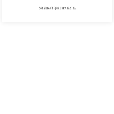
HOME
KONTAKT
O NAMA
COPYRIGHT @MUSKARAC.BA