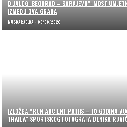
DIJALOG: BEOGRAD – SARAJEVO”: MOST UMJET
IZMEĐU DVA GRADA
MUSKARAC.BA
-
05/08/2026
IZLOŽBA “RUN ANCIENT PATHS – 10 GODINA V
TRAILA” SPORTSKOG FOTOGRAFA DENISA RUVI