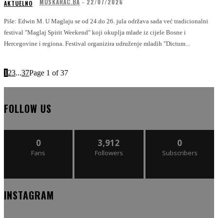
MUSKARAC.BA
-
22/07/2026
AKTUELNO
Piše: Edwin M. U Maglaju se od 24.do 26. jula održava sada već tradicionalni
festival "Maglaj Spirit Weekend" koji okuplja mlade iz cijele Bosne i
Hercegovine i regiona. Festival organizira udruženje mladih "Dictum...
1
2
3
...
37
Page 1 of 37
FOLLOW US
0
3,912
0
Fans
Followers
Subscribers
INSTAGRAM