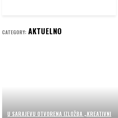
AKTUELNO
CATEGORY:
U SARAJEVU OTVORENA IZLOŽBA „KREATIVNI