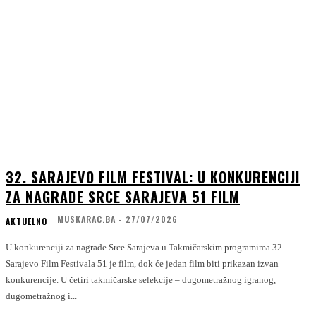
32. SARAJEVO FILM FESTIVAL: U KONKURENCIJI
ZA NAGRADE SRCE SARAJEVA 51 FILM
MUSKARAC.BA
-
27/07/2026
AKTUELNO
U konkurenciji za nagrade Srce Sarajeva u Takmičarskim programima 32.
Sarajevo Film Festivala 51 je film, dok će jedan film biti prikazan izvan
konkurencije. U četiri takmičarske selekcije – dugometražnog igranog,
dugometražnog i...