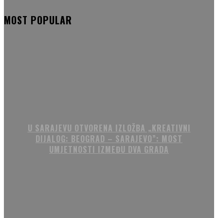
MOST POPULAR
U SARAJEVU OTVORENA IZLOŽBA „KREATIVNI
DIJALOG: BEOGRAD – SARAJEVO”: MOST
UMJETNOSTI IZMEĐU DVA GRADA