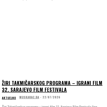
ŽIRI TAKMIČARSKOG PROGRAMA – IGRANI FILM
32. SARAJEVO FILM FESTIVALA
MUSKARAC.BA
-
22/07/2026
AKTUELNO
Žiri Takmičarskog programa – igrani film 32. Sarajevo Film Festivala čine