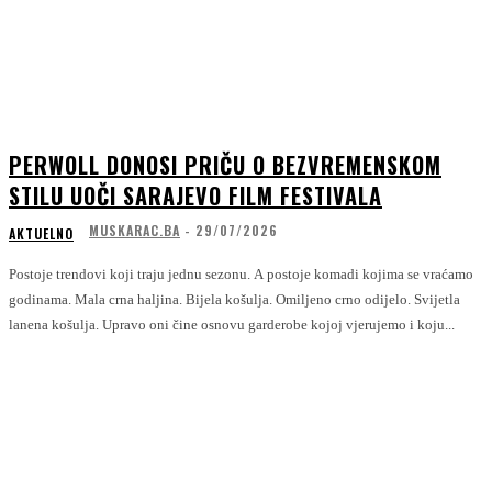
PERWOLL DONOSI PRIČU O BEZVREMENSKOM
STILU UOČI SARAJEVO FILM FESTIVALA
MUSKARAC.BA
-
29/07/2026
AKTUELNO
Postoje trendovi koji traju jednu sezonu. A postoje komadi kojima se vraćamo
godinama. Mala crna haljina. Bijela košulja. Omiljeno crno odijelo. Svijetla
lanena košulja. Upravo oni čine osnovu garderobe kojoj vjerujemo i koju...