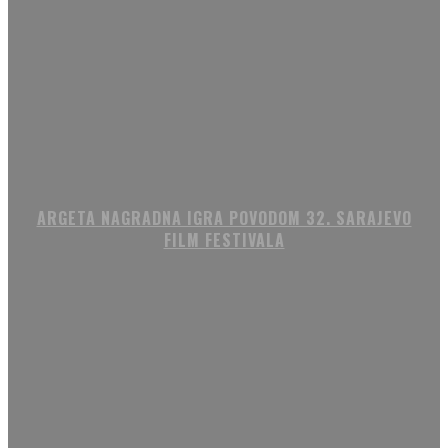
ARGETA NAGRADNA IGRA POVODOM 32. SARAJEVO
FILM FESTIVALA