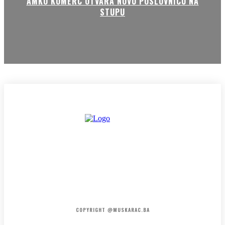
AMKO KOMERC OTVARA NOVU POSLOVNICU NA
STUPU
HOME
KONTAKT
O NAMA
COPYRIGHT @MUSKARAC.BA