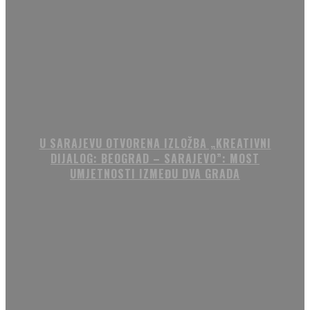
U SARAJEVU OTVORENA IZLOŽBA „KREATIVNI
DIJALOG: BEOGRAD – SARAJEVO”: MOST
UMJETNOSTI IZMEĐU DVA GRADA