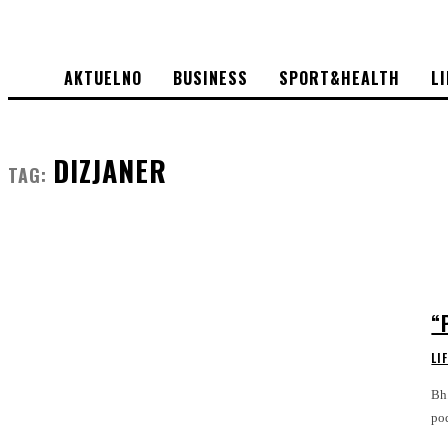
AKTUELNO
BUSINESS
SPORT&HEALTH
L
DIZJANER
TAG:
“
LI
Bh. d
po