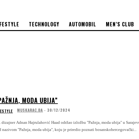
IFESTYLE
TECHNOLOGY
AUTOMOBIL
MEN’S CLUB
PAŽNJA, MODA UBIJA”
MUSKARAC.BA
-
30/12/2024
FESTYLE
izajner Adnan Hajrulahović Haad održao izložbu "Pažnja, moda ubija" u Sarajevu Sarajevo je u subotu, 28. decembra, bilo domaćin jedinstvene modne izlo
d nazivom "Pažnja, moda ubija", koju je priredio poznati bosanskohercegovački...