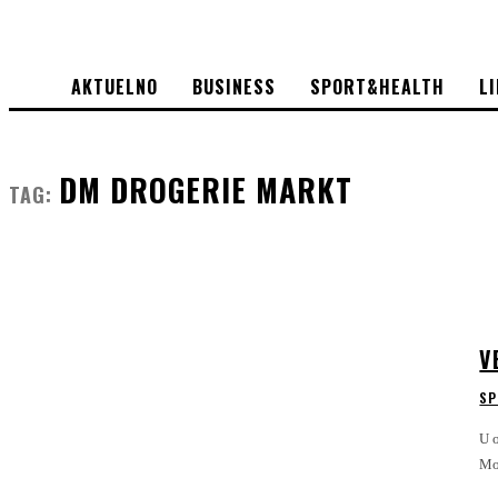
AKTUELNO
BUSINESS
SPORT&HEALTH
L
DM DROGERIE MARKT
TAG:
V
SP
U o
Mo