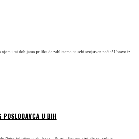
m i mi dobijamo priliku da zablistamo na sebi svojstven način! Upravo iz
G POSLODAVCA U BIH
tulu Najpoželjnijeg poslodavca u Bosni i Hercegovini, što potvrđuje