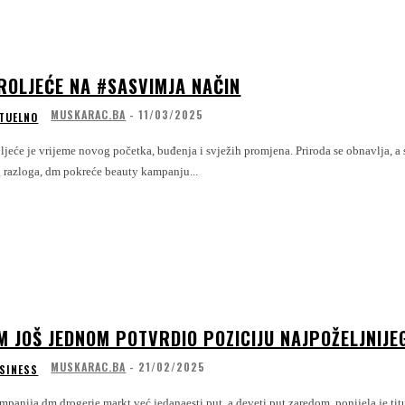
ROLJEĆE NA #SASVIMJA NAČIN
MUSKARAC.BA
-
11/03/2025
TUELNO
ljeće je vrijeme novog početka, buđenja i svježih promjena. Priroda se obnavlja, a s njo
g razloga, dm pokreće beauty kampanju...
M JOŠ JEDNOM POTVRDIO POZICIJU NAJPOŽELJNIJE
MUSKARAC.BA
-
21/02/2025
SINESS
panija dm drogerie markt već jedanaesti put, a deveti put zaredom, ponijela je ti