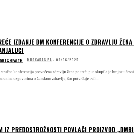
REĆE IZDANJE DM KONFERENCIJE O ZDRAVLJU ŽENA
ANJALUCI
MUSKARAC.BA
-
02/06/2025
ORT&HEALTH
stručna konferencija posvećena zdravlju žena po treći put okupila je brojne učesn
vorenim razgovorima o ženskom zdravlju, što potvrđuje svih...
M IZ PREDOSTROŽNOSTI POVLAČI PROIZVOD „DMBIO