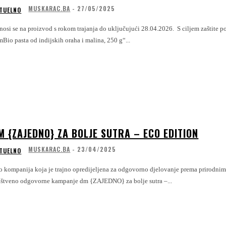
MUSKARAC.BA
-
27/05/2025
TUELNO
se na proizvod s rokom trajanja do uključujući 28.04.2026. S ciljem zaštite potrošača, dm drogerie markt d.o.o. iz predostrožnosti iz prodaje povlači proizvod
Bio pasta od indijskih oraha i malina, 250 g“...
M {ZAJEDNO} ZA BOLJE SUTRA – ECO EDITION
MUSKARAC.BA
-
23/04/2025
TUELNO
 kompanija koja je trajno opredijeljena za odgovorno djelovanje prema prirodnim r
uštveno odgovorne kampanje dm {ZAJEDNO} za bolje sutra –...