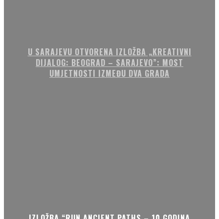
U SARAJEVU OTVORENA IZLOŽBA „KREATIVNI
DIJALOG: BEOGRAD – SARAJEVO”: MOST
UMJETNOSTI IZMEĐU DVA GRADA
IZLOŽBA “RUN ANCIENT PATHS – 10 GODINA