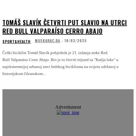
TOMÁŠ SLAVÍK ČETVRTI PUT SLAVIO NA UTRCI
RED BULL VALPARAÍSO CERRO ABAJO
MUSKARAC.BA
-
10/03/2025
SPORT&HEALTH
Češki biciklist Tomáš Slavík pobjednik je 21. izdanja utrke Red
Bull Valparaíso Cerro Abajo. Bio je to četvrti trijumf za "Kralja luke" u
najekstremnijoj urbanoj utrci brdskog biciklizma na svijetu održanoj u
historijskom čileanskom...
Advertisment