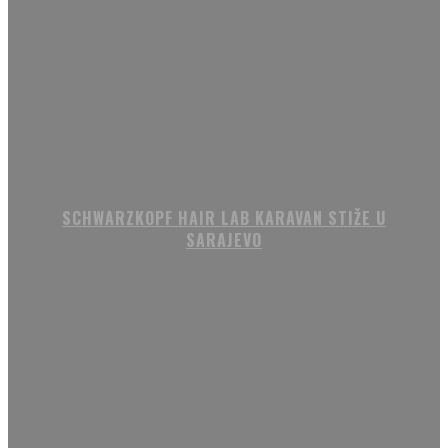
SCHWARZKOPF HAIR LAB KARAVAN STIŽE U
SARAJEVO