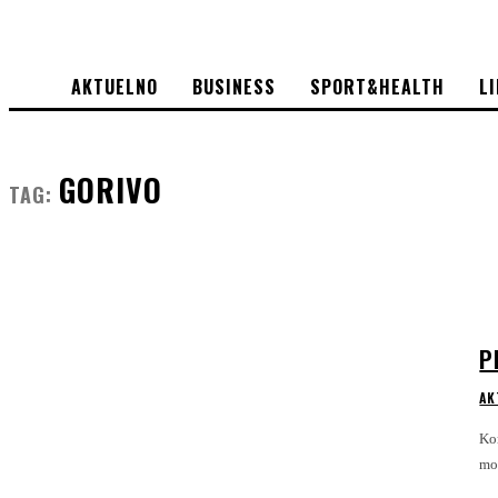
AKTUELNO
BUSINESS
SPORT&HEALTH
L
GORIVO
TAG:
P
AK
Ko
mog