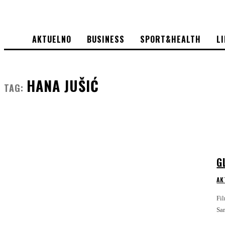
AKTUELNO
BUSINESS
SPORT&HEALTH
L
HANA JUŠIĆ
TAG:
G
AK
Film „Bog n
Sar