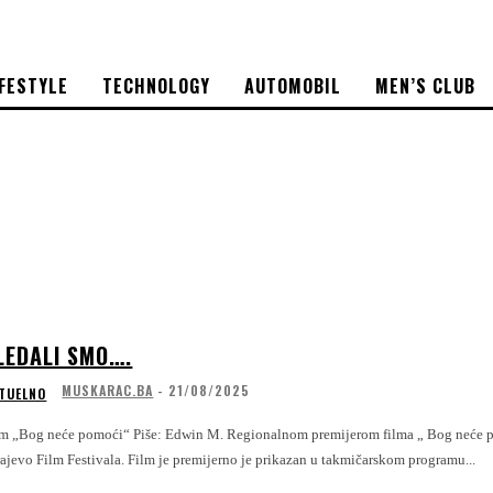
IFESTYLE
TECHNOLOGY
AUTOMOBIL
MEN’S CLUB
LEDALI SMO….
MUSKARAC.BA
-
21/08/2025
TUELNO
eće pomoći“ Piše: Edwin M. Regionalnom premijerom filma „ Bog neće pomoći režiserke Hane Jušić, nastavio se Takmičarski program - igrani film 31.
ajevo Film Festivala. Film je premijerno je prikazan u takmičarskom programu...