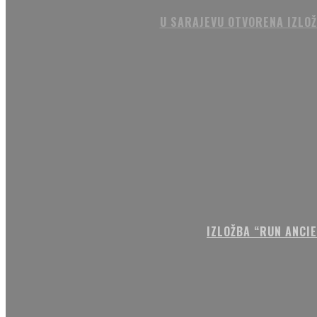
U SARAJEVU OTVORENA IZLOŽ
IZLOŽBA “RUN ANCI