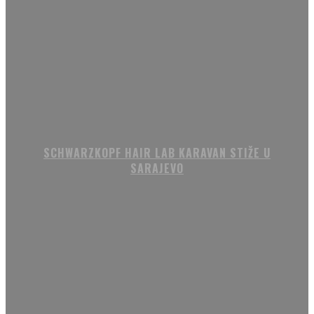
SCHWARZKOPF HAIR LAB KARAVAN STIŽE U
SARAJEVO