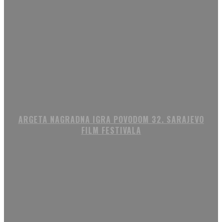
ARGETA NAGRADNA IGRA POVODOM 32. SARAJEVO
FILM FESTIVALA