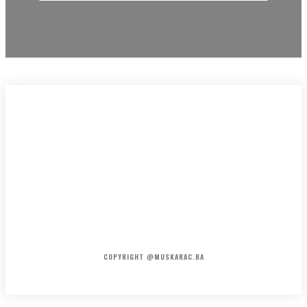
HOME
KONTAKT
O NAMA
COPYRIGHT @MUSKARAC.BA