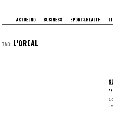
AKTUELNO
BUSINESS
SPORT&HEALTH
L
L'OREAL
TAG:
S
AK
L’O
par