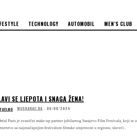
IFESTYLE
TECHNOLOGY
AUTOMOBIL
MEN’S CLUB
LAVI SE LJEPOTA I SNAGA ŽENA!
MUSKARAC.BA
-
06/08/2024
TUELNO
réal Paris je zvanični make-up partner jubilarnog Sarajevo Film Festivala, koji se 
tnerstvo sa najznačajnijim festivalom filmske umjetnosti u regionu, slaveći...