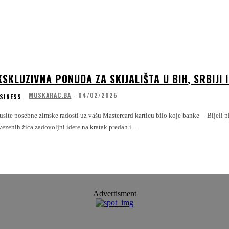
KSKLUZIVNA PONUDA ZA SKIJALIŠTA U BIH, SRBIJI 
MUSKARAC.BA
-
04/02/2025
SINESS
te posebne zimske radosti uz vašu Mastercard karticu bilo koje banke Bijeli planinski vrhovi i snijeg koji škripi pod vašim skijama. Nakon nekoliko dobro
ezenih žica zadovoljni idete na kratak predah i...
Advertisment