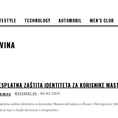
IFESTYLE
TECHNOLOGY
AUTOMOBIL
MEN’S CLUB
VINA
ESPLATNA ZAŠTITA IDENTITETA ZA KORISNIKE MA
MUSKARAC.BA
-
06/03/2025
SINESS
atna zaštita identiteta za korisnike Mastercard kartica u Bosni i Hercegovini, Srbiji i Crnoj Gori Digitalna era donosi brojne mogućno
a je riječ o krađi identiteta i zloupotrebi...