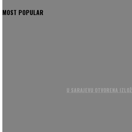
MOST POPULAR
U SARAJEVU OTVORENA IZLOŽ