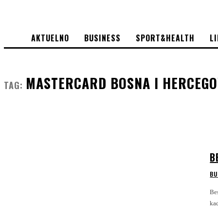
AKTUELNO
BUSINESS
SPORT&HEALTH
L
MASTERCARD BOSNA I HERCEGO
TAG:
B
BU
Bespl
kad