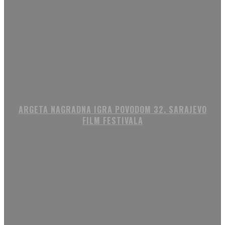
ARGETA NAGRADNA IGRA POVODOM 32. SARAJEVO
FILM FESTIVALA