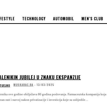
IFESTYLE
TECHNOLOGY
AUTOMOBIL
MEN’S CLUB
ALENIKIN JUBILEJ U ZNAKU EKSPANZIJE
MUSKARAC.BA
-
13/03/2025
TUELNO
enika ove godine obilježava 80 godina poslovanja. Farmaceutska kompanija koja svoj
zan rast i razvoj nakon privatizacije i investicija koje su uslijedile....