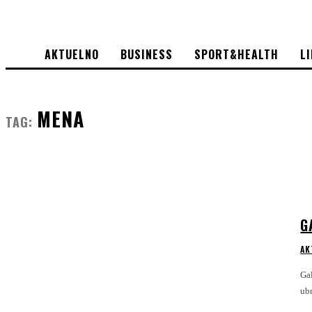
AKTUELNO
BUSINESS
SPORT&HEALTH
L
MENA
TAG:
G
AK
Gal
ubr