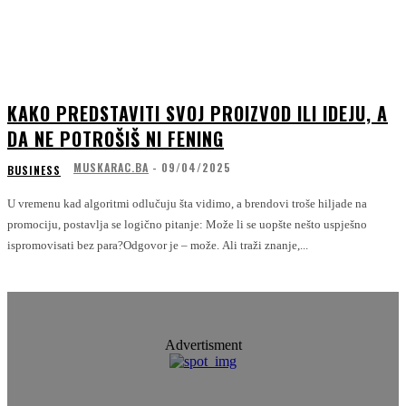
KAKO PREDSTAVITI SVOJ PROIZVOD ILI IDEJU, A
DA NE POTROŠIŠ NI FENING
MUSKARAC.BA
-
09/04/2025
BUSINESS
U vremenu kad algoritmi odlučuju šta vidimo, a brendovi troše hiljade na
promociju, postavlja se logično pitanje: Može li se uopšte nešto uspješno
ispromovisati bez para?Odgovor je – može. Ali traži znanje,...
Advertisment