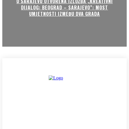
U SARAJEVU OTVORENA IZLOŽBA „KREATIVNI
DIJALOG: BEOGRAD – SARAJEVO”: MOST
UMJETNOSTI IZMEĐU DVA GRADA
HOME
KONTAKT
O NAMA