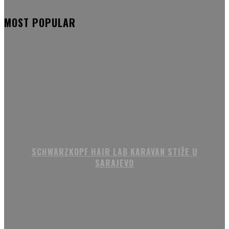
MOST POPULAR
SCHWARZKOPF HAIR LAB KARAVAN STIŽE U
SARAJEVO