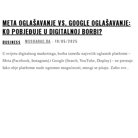
META OGLAŠAVANJE VS. GOOGLE OGLAŠAVANJE:
KO POBJEĐUJE U DIGITALNOJ BORBI?
MUSKARAC.BA
-
19/05/2025
BUSINESS
U svijetu digitalnog marketinga, borba između najvećih oglasnih platformi –
Meta (Facebook, Instagram) i Google (Search, YouTube, Display) – ne prestaje.
Iako obje platforme nude ogromne mogućnosti, mnogi se pitaju: Zašto sve...