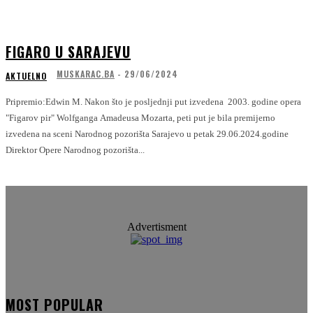
FIGARO U SARAJEVU
MUSKARAC.BA
-
29/06/2024
AKTUELNO
Pripremio:Edwin M. Nakon što je posljednji put izvedena 2003. godine opera
"Figarov pir" Wolfganga Amadeusa Mozarta, peti put je bila premijerno
izvedena na sceni Narodnog pozorišta Sarajevo u petak 29.06.2024.godine
Direktor Opere Narodnog pozorišta...
Advertisment
MOST POPULAR