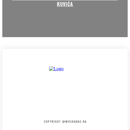
RUVIĆA
HOME
KONTAKT
O NAMA
COPYRIGHT @MUSKARAC.BA