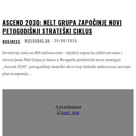
ASCEND 2030: NELT GRUPA ZAPOČINJE NOVI
PETOGODIŠNJI STRATEŠKI CIKLUS
MUSKARAC.BA
-
26/06/2025
BUSINESS
Investicije rastu na 400 miliona eura – sljedeći uspon ka održivom rastu i
inovacijama Nelt Grupa je danas u Beogradu predstavila novu strategiju
„Ascend 2030“, petogodišnji strateški okvir koji definiše ambiciozan razvojni
plan kompanije....
Advertisment