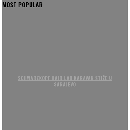
MOST POPULAR
SCHWARZKOPF HAIR LAB KARAVAN STIŽE U
SARAJEVO