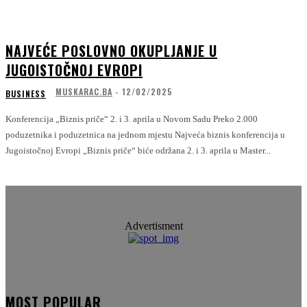
NAJVEĆE POSLOVNO OKUPLJANJE U
JUGOISTOČNOJ EVROPI
MUSKARAC.BA
-
12/02/2025
BUSINESS
Konferencija „Biznis priče“ 2. i 3. aprila u Novom Sadu Preko 2.000
poduzetnika i poduzetnica na jednom mjestu Najveća biznis konferencija u
Jugoistočnoj Evropi „Biznis priče“ biće održana 2. i 3. aprila u Master...
Advertisment
MOST POPULAR