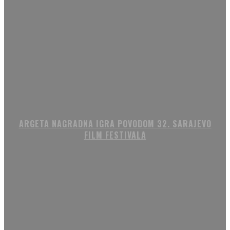
ARGETA NAGRADNA IGRA POVODOM 32. SARAJEVO
FILM FESTIVALA