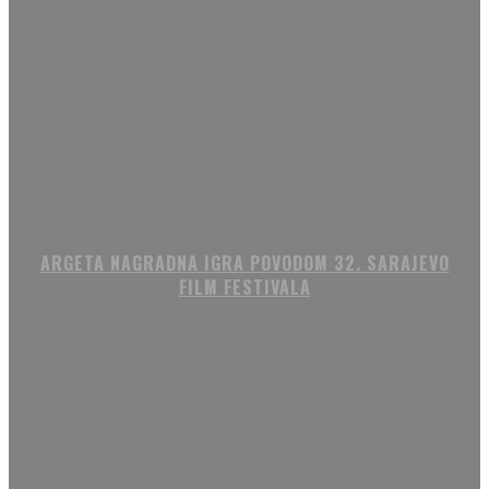
ARGETA NAGRADNA IGRA POVODOM 32. SARAJEVO
FILM FESTIVALA