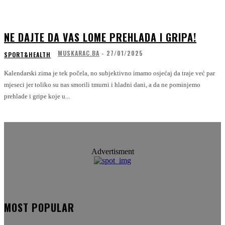
NE DAJTE DA VAS LOME PREHLADA I GRIPA!
MUSKARAC.BA
-
27/01/2025
SPORT&HEALTH
Kalendarski zima je tek počela, no subjektivno imamo osjećaj da traje već par
mjeseci jer toliko su nas smorili tmurni i hladni dani, a da ne pominjemo
prehlade i gripe koje u...
Advertisment
MOST POPULAR