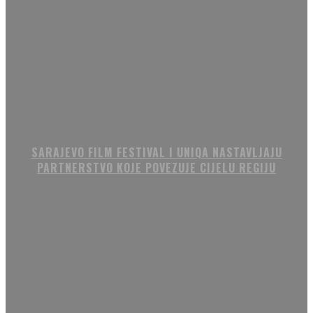
SARAJEVO FILM FESTIVAL I UNIQA NASTAVLJAJU
PARTNERSTVO KOJE POVEZUJE CIJELU REGIJU