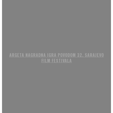
ARGETA NAGRADNA IGRA POVODOM 32. SARAJEVO
FILM FESTIVALA