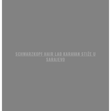
SCHWARZKOPF HAIR LAB KARAVAN STIŽE U
SARAJEVO