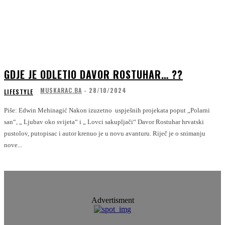
GDJE JE ODLETIO DAVOR ROSTUHAR… ??
MUSKARAC.BA
-
28/10/2024
LIFESTYLE
Piše: Edwin Mehinagić Nakon izuzetno uspješnih projekata poput „Polarni
san“, „ Ljubav oko svijeta“ i „ Lovci sakupljači“ Davor Rostuhar hrvatski
pustolov, putopisac i autor krenuo je u novu avanturu. Riječ je o snimanju
nove...
Advertisment