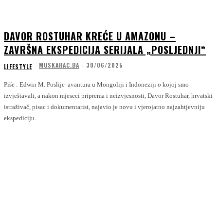
DAVOR ROSTUHAR KREĆE U AMAZONU –
ZAVRŠNA EKSPEDICIJA SERIJALA „POSLJEDNJI“
MUSKARAC.BA
-
30/06/2025
LIFESTYLE
Piše : Edwin M. Poslije avantura u Mongoliji i Indoneziji o kojoj smo
izvještavali, a nakon mjeseci priprema i neizvjesnosti, Davor Rostuhar, hrvatski
istraživač, pisac i dokumentarist, najavio je novu i vjerojatno najzahtjevniju
ekspediciju...