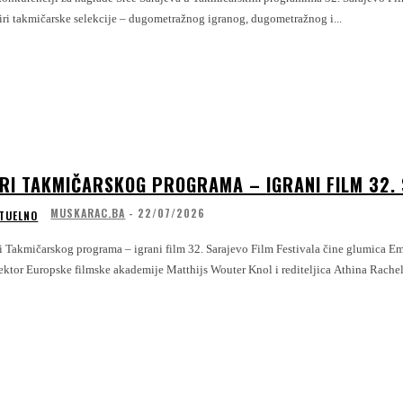
iri takmičarske selekcije – dugometražnog igranog, dugometražnog i...
IRI TAKMIČARSKOG PROGRAMA – IGRANI FILM 32. 
MUSKARAC.BA
-
22/07/2026
TUELNO
i Takmičarskog programa – igrani film 32. Sarajevo Film Festivala čine glumica Em
ektor Europske filmske akademije Matthijs Wouter Knol i rediteljica Athina Rachel.