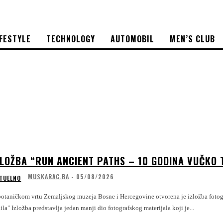
IFESTYLE
TECHNOLOGY
AUTOMOBIL
MEN’S CLUB
ZLOŽBA “RUN ANCIENT PATHS – 10 GODINA VUČKO
MUSKARAC.BA
-
05/08/2026
TUELNO
botaničkom vrtu Zemaljskog muzeja Bosne i Hercegovine otvorena je izložba foto
Traila" Izložba predstavlja jedan manji dio fotografskog materijala koji je...