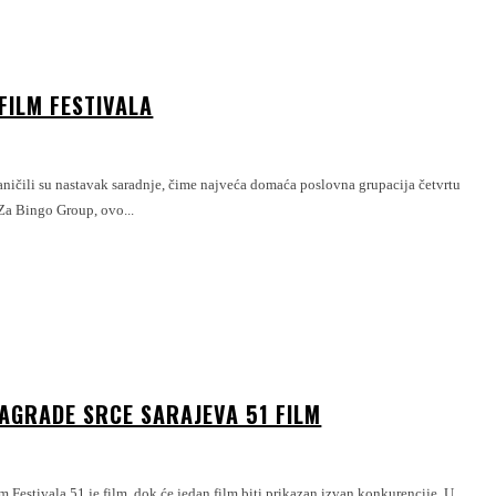
FILM FESTIVALA
dinu zaredom ostaje Ekskluzivni sponzor vodećeg regionalnog filmskog festivala. Za Bingo Group, ovo...
NAGRADE SRCE SARAJEVA 51 FILM
estivala 51 je film, dok će jedan film biti prikazan izvan konkurencije. U