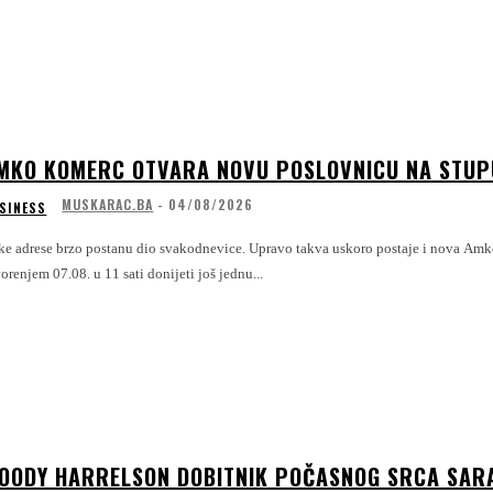
MKO KOMERC OTVARA NOVU POSLOVNICU NA STUP
MUSKARAC.BA
-
04/08/2026
SINESS
ke adrese brzo postanu dio svakodnevice. Upravo takva uskoro postaje i nova Amko
orenjem 07.08. u 11 sati donijeti još jednu...
OODY HARRELSON DOBITNIK POČASNOG SRCA SARAJ