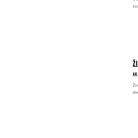
čet
Ž
AK
Žir
dir