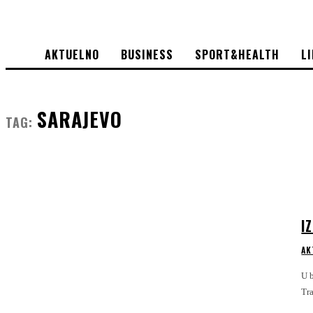
AKTUELNO
BUSINESS
SPORT&HEALTH
L
SARAJEVO
TAG:
I
AK
U 