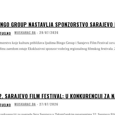
INGO GROUP NASTAVLJA SPONZORSTVO SARAJEVO 
MUSKARAC.BA
-
29/07/2026
TUELNO
 koje kulturu približava ljudima Bingo Group i Sarajevo Film Festival ozvaničili su nastavak saradnje, čime najveća domaća poslovna grupacija četvrtu
go
2. SARAJEVO FILM FESTIVAL: U KONKURENCIJI ZA 
MUSKARAC.BA
-
27/07/2026
TUELNO
onkurenciji za nagrade Srce Sarajeva u Takmičarskim programima 32. Sarajevo Film F