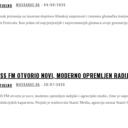
MUSKARAC.BA
-
04/08/2026
TUELNO
znak priznanja za izuzetan doprinos filmskoj umjetnosti i iznimnu glumačku karije
Film Festivala. Kao jedan od najcjenjenijih i najsvestranijih glumaca svoje generacije,
ISS FM OTVORIO NOVI, MODERNO OPREMLJEN RADIJ
MUSKARAC.BA
-
30/07/2026
TUELNO
S FM otvorio je novi, moderno opremljen radijski i agencijski studio, čime je nap
produkcijskih kapaciteta. Projekt je realizovala Stanić Media, agencija unutar Stani