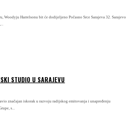
ru, Woodyju Harrelsonu bit će dodijeljeno Počasno Srce Sarajeva 32. Sarajevo
...
SKI STUDIO U SARAJEVU
ravio značajan iskorak u razvoju radijskog emitovanja i unapređenju
ć Grupe, s...