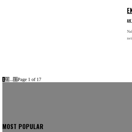
E
AK
Nak
1
2
3
...
17
Page 1 of 17
MOST POPULAR