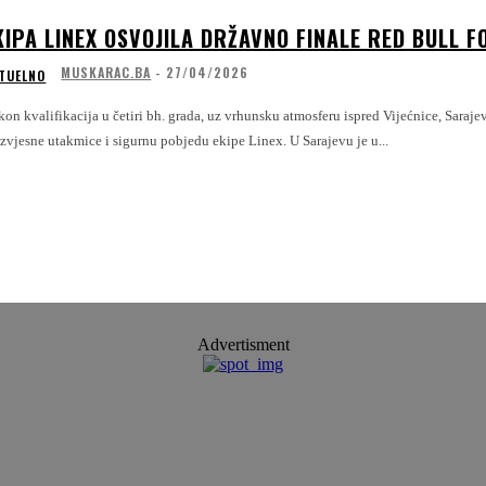
KIPA LINEX OSVOJILA DRŽAVNO FINALE RED BULL 
MUSKARAC.BA
-
27/04/2026
TUELNO
on kvalifikacija u četiri bh. grada, uz vrhunsku atmosferu ispred Vijećnice, Saraj
neizvjesne utakmice i sigurnu pobjedu ekipe Linex. U Sarajevu je u...
Advertisment