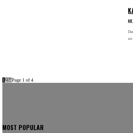
K
AK
Da
air
1
2
3
4
Page 1 of 4
MOST POPULAR