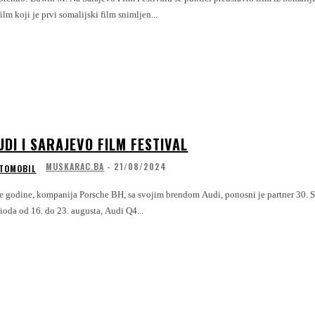
film koji je prvi somalijski film snimljen...
UDI I SARAJEVO FILM FESTIVAL
MUSKARAC.BA
-
21/08/2024
TOMOBIL
e godine, kompanija Porsche BH, sa svojim brendom Audi, ponosni je partner 30. Sa
ioda od 16. do 23. augusta, Audi Q4...