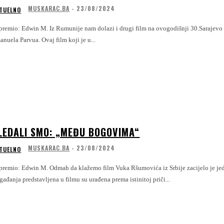
MUSKARAC.BA
-
23/08/2024
TUELNO
 Rumunije nam dolazi i drugi film na ovogodišnji 30.Sarajevo film Festival. riječ je o ostvarenju „ 3 kilometra od kraja svijeta“ režisera
nuela Parvua. Ovaj film koji je u...
LEDALI SMO: „MEĐU BOGOVIMA“
MUSKARAC.BA
-
23/08/2024
TUELNO
ah da klažemo film Vuka Ršumovića iz Srbije zacijelo je jedan od najboljih prikazanih u kategoriji igrani film na 30.Sarajevo Film Festivalu.
ađanja predstavljena u filmu su urađena prema istinitoj priči...