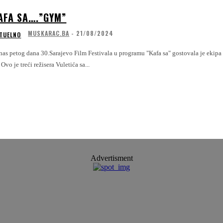
AFA SA….”GYM”
MUSKARAC.BA
-
21/08/2024
TUELNO
nas petog dana 30.Sarajevo Film Festivala u programu "Kafa sa" gostovala je ekipa
. Ovo je treći režisera Vuletića sa...
Advertisment