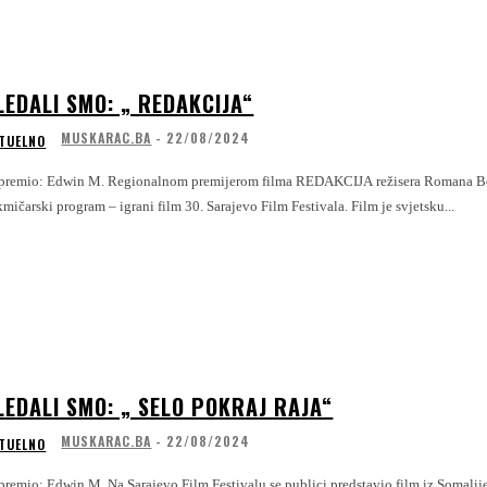
LEDALI SMO: „ REDAKCIJA“
MUSKARAC.BA
-
22/08/2024
TUELNO
gionalnom premijerom filma REDAKCIJA režisera Romana Bondarchuka, večeras u 19 sati u Narodnom pozorištu Sarajevo, bit će nastavljen
mičarski program – igrani film 30. Sarajevo Film Festivala. Film je svjetsku...
LEDALI SMO: „ SELO POKRAJ RAJA“
MUSKARAC.BA
-
22/08/2024
TUELNO
Sarajevo Film Festivalu se publici predstavio film iz Somalije, da dobro ste pročitali iz Somalije i to zavaljujući austtrijskom producentu. Ovo