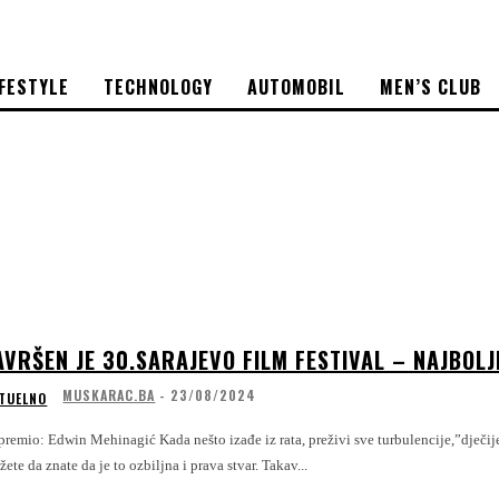
IFESTYLE
TECHNOLOGY
AUTOMOBIL
MEN’S CLUB
AVRŠEN JE 30.SARAJEVO FILM FESTIVAL – NAJBOLJ
MUSKARAC.BA
-
23/08/2024
TUELNO
Mehinagić Kada nešto izađe iz rata, preživi sve turbulencije,”dječije bolesti”, doživi takorekući zrelost od 30 godina i svake godine napreduje onda
možete da znate da je to ozbiljna i prava stvar. Takav...