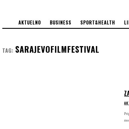
AKTUELNO
BUSINESS
SPORT&HEALTH
L
SARAJEVOFILMFESTIVAL
TAG:
Z
AK
Pripremio: Edwin 