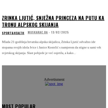
ZRINKA LJUTIĆ, SNJEŽNA PRINCEZA NA PUTU KA
TRONU ALPSKOG SKIJANJA
MUSKARAC.BA
-
13/02/2025
SPORT&HEALTH
Mlada 21-godišnja hrvatska alpska skijašica, Zrinka Ljutić odvažno ide
stopama svojih idola Ivice i Janice Kostelić s namjerom da stigne u sami vrh
svjetskog skijanja. Slast pobjede je već osjetila, a kako...
Advertisment
MOST POPULAR