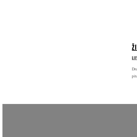
Ž
LI
Dr
pit