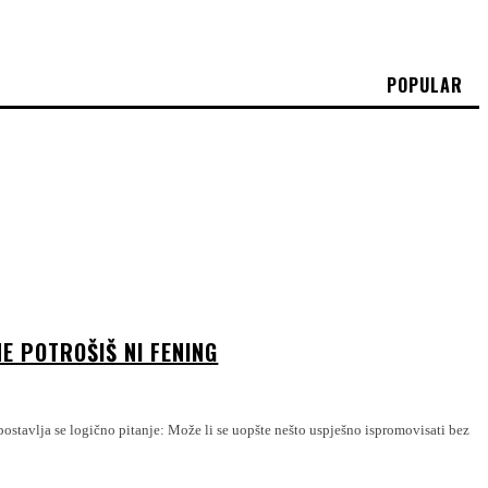
POPULAR
NE POTROŠIŠ NI FENING
ostavlja se logično pitanje: Može li se uopšte nešto uspješno ispromovisati bez