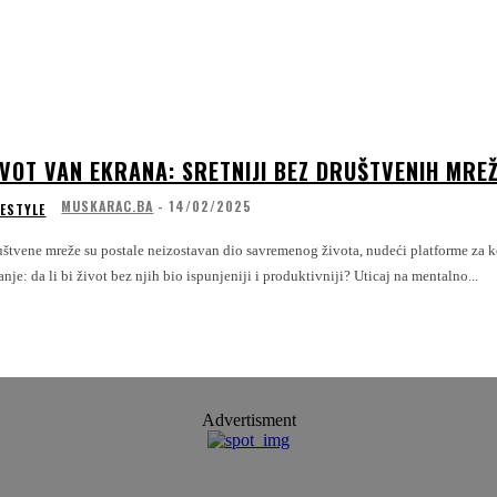
IVOT VAN EKRANA: SRETNIJI BEZ DRUŠTVENIH MREŽ
MUSKARAC.BA
-
14/02/2025
FESTYLE
uštvene mreže su postale neizostavan dio savremenog života, nudeći platforme za 
anje: da li bi život bez njih bio ispunjeniji i produktivniji? Uticaj na mentalno...
Advertisment