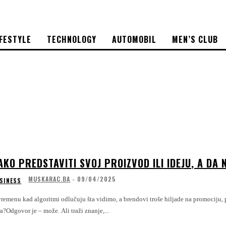
IFESTYLE
TECHNOLOGY
AUTOMOBIL
MEN’S CLUB
AKO PREDSTAVITI SVOJ PROIZVOD ILI IDEJU, A DA 
MUSKARAC.BA
-
09/04/2025
SINESS
remenu kad algoritmi odlučuju šta vidimo, a brendovi troše hiljade na promociju, p
a?Odgovor je – može. Ali traži znanje,...