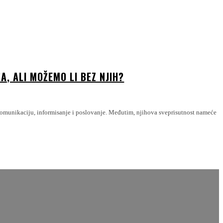
A, ALI MOŽEMO LI BEZ NJIH?
komunikaciju, informisanje i poslovanje. Međutim, njihova sveprisutnost nameće