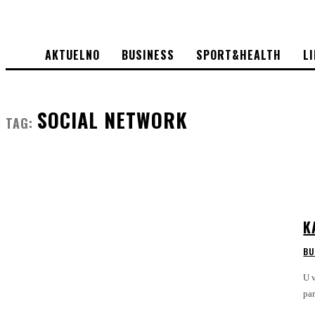
AKTUELNO
BUSINESS
SPORT&HEALTH
L
SOCIAL NETWORK
TAG:
K
BU
U v
par