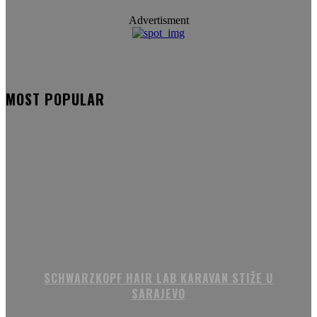
Advertisment
MOST POPULAR
SCHWARZKOPF HAIR LAB KARAVAN STIŽE U
SARAJEVO