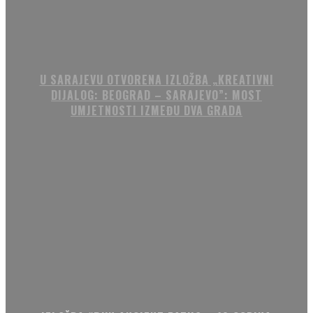
U SARAJEVU OTVORENA IZLOŽBA „KREATIVNI
DIJALOG: BEOGRAD – SARAJEVO”: MOST
UMJETNOSTI IZMEĐU DVA GRADA