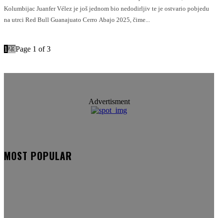
Kolumbijac Juanfer Vélez je još jednom bio nedodirljiv te je ostvario pobjedu
na utrci Red Bull Guanajuato Cerro Abajo 2025, čime...
1
2
3
Page 1 of 3
Advertisment
MOST POPULAR