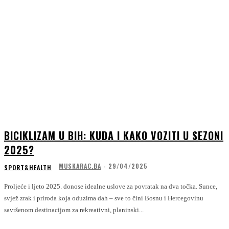
BICIKLIZAM U BIH: KUDA I KAKO VOZITI U SEZONI
2025?
MUSKARAC.BA
-
29/04/2025
SPORT&HEALTH
Proljeće i ljeto 2025. donose idealne uslove za povratak na dva točka. Sunce,
svjež zrak i priroda koja oduzima dah – sve to čini Bosnu i Hercegovinu
savršenom destinacijom za rekreativni, planinski...