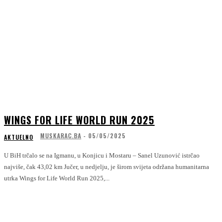
WINGS FOR LIFE WORLD RUN 2025
MUSKARAC.BA
-
05/05/2025
AKTUELNO
U BiH trčalo se na Igmanu, u Konjicu i Mostaru – Sanel Uzunović istrčao
najviše, čak 43,02 km Jučer, u nedjelju, je širom svijeta održana humanitarna
utrka Wings for Life World Run 2025,...