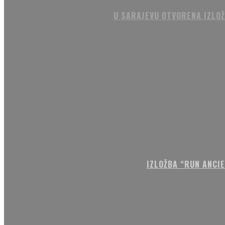
U SARAJEVU OTVORENA IZLOŽ
IZLOŽBA “RUN ANCI