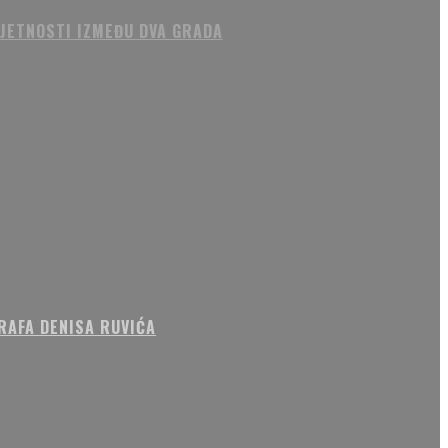
MJETNOSTI IZMEĐU DVA GRADA
RAFA DENISA RUVIĆA