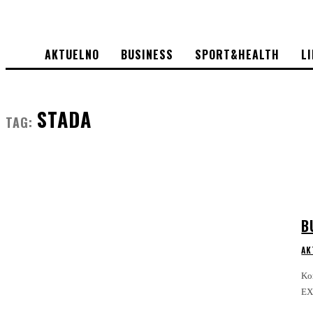
AKTUELNO
BUSINESS
SPORT&HEALTH
L
STADA
TAG:
B
AK
Ko
EX