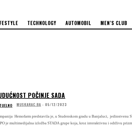
IFESTYLE
TECHNOLOGY
AUTOMOBIL
MEN’S CLUB
UDUĆNOST POČINJE SADA
MUSKARAC.BA
-
05/12/2023
TUELNO
mpanija Hemofarm predstavila je, u Studenskom gradu u Banjaluci, jedinstvenu ST
PO je multimedijalna izložba STADA grupe koja, kroz interaktivnu i održivu prizmu