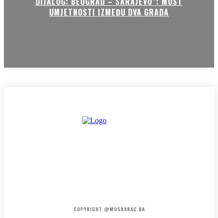
DIJALOG: BEOGRAD – SARAJEVO”: MOST
UMJETNOSTI IZMEĐU DVA GRADA
HOME
KONTAKT
O NAMA
COPYRIGHT @MUSKARAC.BA