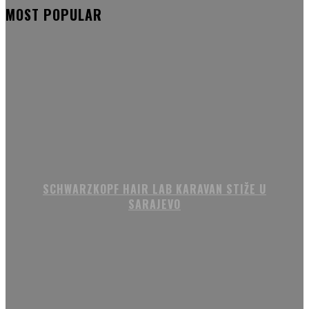
MOST POPULAR
SCHWARZKOPF HAIR LAB KARAVAN STIŽE U
SARAJEVO