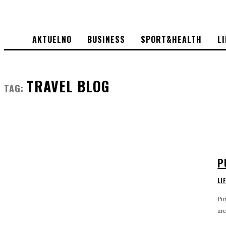
AKTUELNO
BUSINESS
SPORT&HEALTH
L
TRAVEL BLOG
TAG:
P
LI
Putuje, fotog
ure