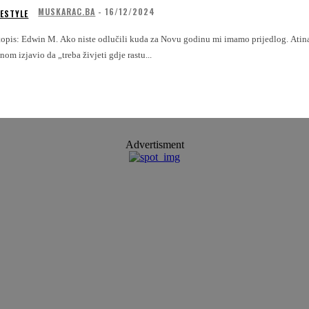
MUSKARAC.BA
-
16/12/2024
FESTYLE
te odlučili kuda za Novu godinu mi imamo prijedlog. Atina! Grad bogate historije, dobre hrane, zabave i ugodne klime. Filozof Sokrat je
nom izjavio da „treba živjeti gdje rastu...
Advertisment