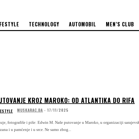
IFESTYLE
TECHNOLOGY
AUTOMOBIL
MEN’S CLUB
UTOVANJE KROZ MAROKO: OD ATLANTIKA DO RIFA
MUSKARAC.BA
-
17/11/2025
FESTYLE
rafiše i piše: Edwin M. Naše putovanje u Maroko, u organizaciji sarajevske turističke agencije M97tours, bilo je jedno od onih iskustava koja ostaju
zana i u pamćenje i u srce. Ne samo zbog...