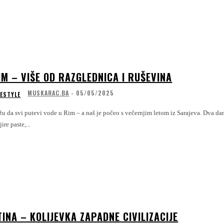
IM – VIŠE OD RAZGLEDNICA I RUŠEVINA
MUSKARAC.BA
-
05/05/2025
FESTYLE
u da svi putevi vode u Rim – a naš je počeo s večernjim letom iz Sarajeva. Dva dan
jire paste,...
TINA – KOLIJEVKA ZAPADNE CIVILIZACIJE