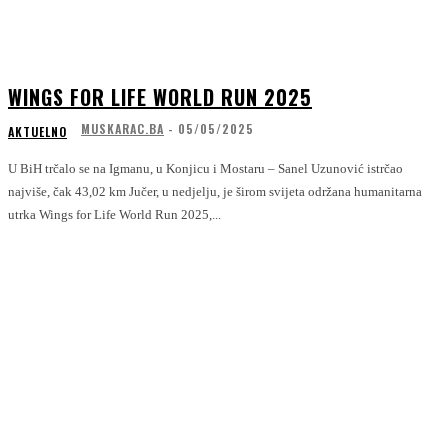
WINGS FOR LIFE WORLD RUN 2025
MUSKARAC.BA
-
05/05/2025
AKTUELNO
U BiH trčalo se na Igmanu, u Konjicu i Mostaru – Sanel Uzunović istrčao
najviše, čak 43,02 km Jučer, u nedjelju, je širom svijeta održana humanitarna
utrka Wings for Life World Run 2025,...