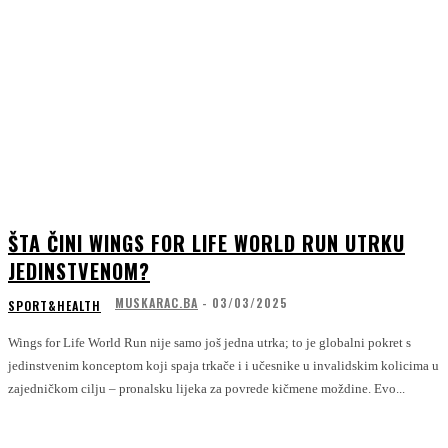
ŠTA ČINI WINGS FOR LIFE WORLD RUN UTRKU
JEDINSTVENOM?
MUSKARAC.BA
-
03/03/2025
SPORT&HEALTH
Wings for Life World Run nije samo još jedna utrka; to je globalni pokret s
jedinstvenim konceptom koji spaja trkače i i učesnike u invalidskim kolicima u
zajedničkom cilju – pronalsku lijeka za povrede kičmene moždine. Evo...