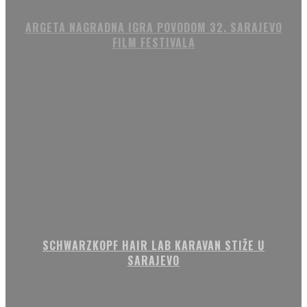
ARGETA NAGRADNA IGRA POVODOM 32. SARAJEVO
FILM FESTIVALA
SCHWARZKOPF HAIR LAB KARAVAN STIŽE U
SARAJEVO