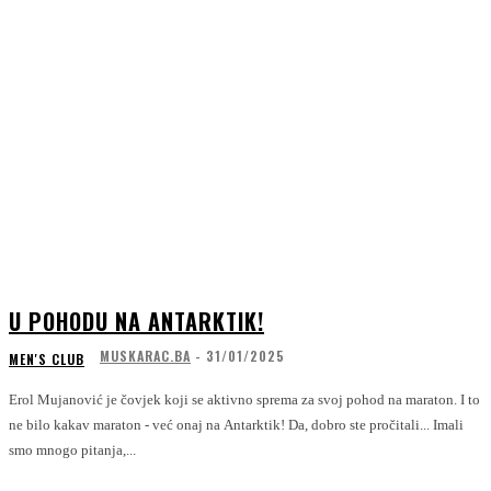
U POHODU NA ANTARKTIK!
MUSKARAC.BA
-
31/01/2025
MEN'S CLUB
Erol Mujanović je čovjek koji se aktivno sprema za svoj pohod na maraton. I to
ne bilo kakav maraton - već onaj na Antarktik! Da, dobro ste pročitali... Imali
smo mnogo pitanja,...