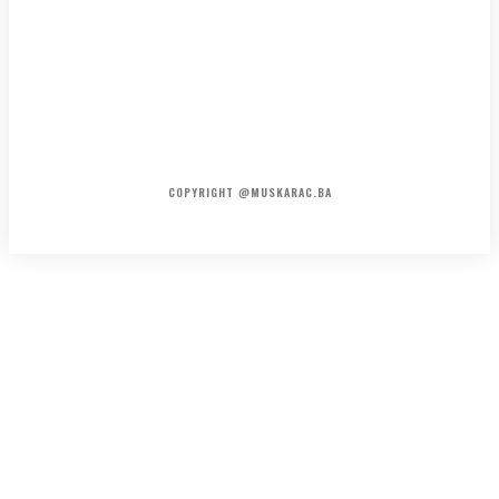
HOME
KONTAKT
O NAMA
COPYRIGHT @MUSKARAC.BA