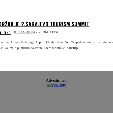
DRŽAN JE 2.SARAJEVO TOURISM SUMMIT
MUSKARAC.BA
-
25/04/2024
TUELNO
ipremio: Edwin Mehinagić U protekla dva dana 24.i 25.aprila u Sarajevu je održan
snika imalo je priliku da sretne lidere turističke industrije...
Advertisment