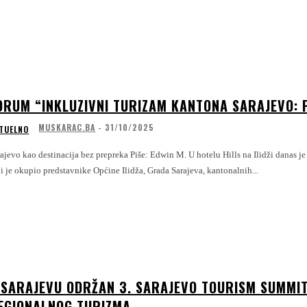
ORUM “INKLUZIVNI TURIZAM KANTONA SARAJEVO: PR
MUSKARAC.BA
-
31/10/2025
TUELNO
kao destinacija bez prepreka Piše: Edwin M. U hotelu Hills na Ilidži danas je održan forum „Inkluzivni turizam Kantona Sarajevo: Prilike i izazovi“, događaj
i je okupio predstavnike Općine Ilidža, Grada Sarajeva, kantonalnih...
 SARAJEVU ODRŽAN 3. SARAJEVO TOURISM SUMMIT
EGIONALNOG TURIZMA