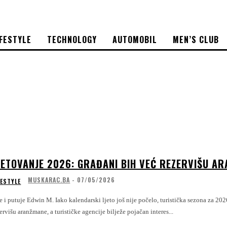
IFESTYLE
TECHNOLOGY
AUTOMOBIL
MEN’S CLUB
JETOVANJE 2026: GRAĐANI BIH VEĆ REZERVIŠU A
MUSKARAC.BA
-
07/05/2026
FESTYLE
M. Iako kalendarski ljeto još nije počelo, turistička sezona za 2026. godinu uveliko je otvorena. Građani Bosne i Hercegovine već mjesecima
ervišu aranžmane, a turističke agencije bilježe pojačan interes...