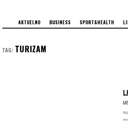
AKTUELNO
BUSINESS
SPORT&HEALTH
L
TURIZAM
TAG:
L
LI
Piše i putuje Edwin 
rez