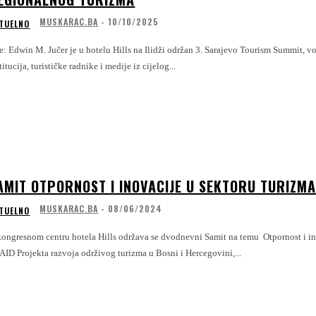
MUSKARAC.BA
-
10/10/2025
TUELNO
u Hills na Ilidži održan 3. Sarajevo Tourism Summit, vodeći regionalni događaj koji je i ove godine okupio stručnjake, predstavnike
titucija, turističke radnike i medije iz cijelog...
AMIT OTPORNOST I INOVACIJE U SEKTORU TURIZMA
MUSKARAC.BA
-
08/06/2024
TUELNO
kongresnom centru hotela Hills održava se dvodnevni Samit na temu Otpornost i i
ID Projekta razvoja održivog turizma u Bosni i Hercegovini,...