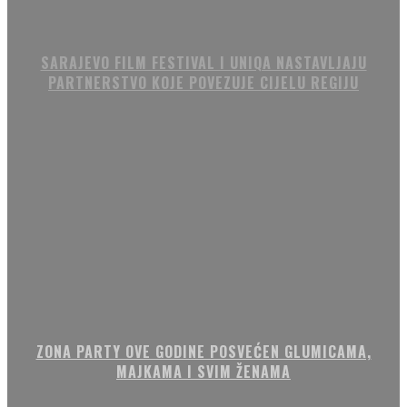
SARAJEVO FILM FESTIVAL I UNIQA NASTAVLJAJU
PARTNERSTVO KOJE POVEZUJE CIJELU REGIJU
ZONA PARTY OVE GODINE POSVEĆEN GLUMICAMA,
MAJKAMA I SVIM ŽENAMA